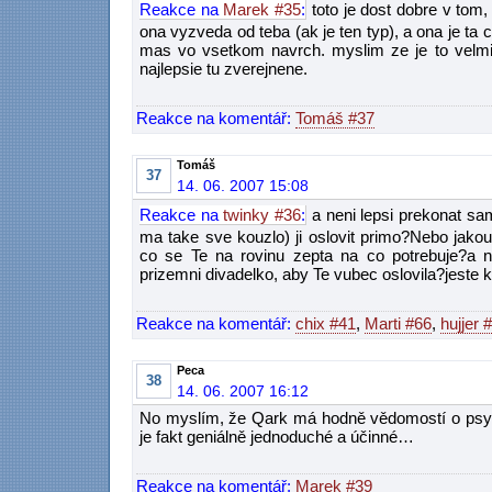
Reakce na
Marek #35
:
toto je dost dobre v tom, 
ona vyzveda od teba (ak je ten typ), a ona je t
mas vo vsetkom navrch. myslim ze je to velmi 
najlepsie tu zverejnene.
Reakce na komentář:
Tomáš #37
Tomáš
37
14. 06. 2007 15:08
Reakce na
twinky #36
:
a neni lepsi prekonat sa
ma take sve kouzlo) ji oslovit primo?Nebo jakou
co se Te na rovinu zepta na co potrebuje?a 
prizemni divadelko, aby Te vubec oslovila?jest
Reakce na komentář:
chix #41
,
Marti #66
,
hujjer 
Peca
38
14. 06. 2007 16:12
No myslím, že Qark má hodně vědomostí o psych
je fakt geniálně jednoduché a účinné…
Reakce na komentář:
Marek #39