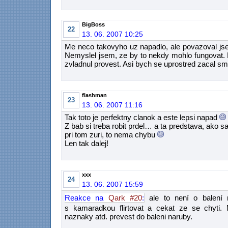
BigBoss
22
13. 06. 2007 10:25
Me neco takovyho uz napadlo, ale povazoval jse
Nemyslel jsem, ze by to nekdy mohlo fungovat. 
zvladnul provest. Asi bych se uprostred zacal sm
flashman
23
13. 06. 2007 11:16
Tak toto je perfektny clanok a este lepsi napad
Z bab si treba robit prdel… a ta predstava, ako s
pri tom zuri, to nema chybu
Len tak dalej!
xxx
24
13. 06. 2007 15:59
Reakce na
Qark #20
:
ale to není o balení
s kamaradkou flirtovat a cekat ze se chyti. My
naznaky atd. prevest do baleni naruby.