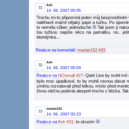
Ash
31
14. 06. 2007 00:05
Trochu mi to připomíná jeden můj bezprostřední 
naléhavě mámil nějaký papír a tužku. Po úporné 
to neměla vůbec jednoduché
Tak jsem ji nakon
tou tužkou napíše něco na památku, no.. ješ
blondýnka…
Reakce na komentář:
marian152 #33
Ash
32
14. 06. 2007 00:09
Reakce na
NOsmall #27
:
Qark Live by mohl mít s
bylo moc úpadkové, to by mohli rovnou dávat 
změnu rozvalovali před telkou, místo před monit
živou slečnu podívat alespoň trochu z blízka. Ta
marian152
33
14. 06. 2007 00:23
Reakce na
Ash #31
:
to skusím