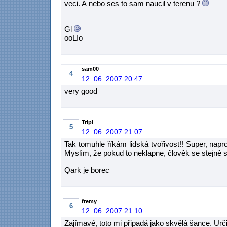
veci. A nebo ses to sam naucil v terenu ?
Gl
ooLIo
sam00
4
12. 06. 2007 20:47
very good
Tripl
5
12. 06. 2007 21:07
Tak tomuhle říkám lidská tvořivost!! Super, nap
Myslím, že pokud to neklapne, člověk se stejně 
Qark je borec
fremy
6
12. 06. 2007 21:10
Zajímavé, toto mi připadá jako skvělá šance. Ur