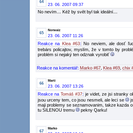
64
23. 06. 2007 09:37
No nevím… Kéž by svět byl tak ideální…
Norwaiz
65
23. 06. 2007 11:26
Reakce na
Klea #63
:
No neviem, ale dosť ľudí 
trebárs policajtov, myslím, že v tomto by prob
problém si nejaký ten odznak vyrobiť
Reakce na komentář:
Marko #67
,
Klea #69
,
chix 
Marti
66
23. 06. 2007 13:26
Reakce na
Tomáš #37
:
je videt, ze jsi stranky 
jsou urceny tem, co jsou nesmeli, ale leci se
j
maji problemy se seznamovanim, takze kazda ori
tu SILENOU tremu
pekny Qarku!
Marko
67