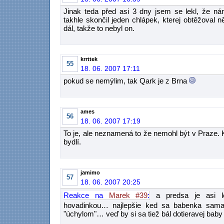
Jinak teda před asi 3 dny jsem se lekl, že nám
takhle skončil jeden chlápek, kterej obtěžoval 
dál, takže to nebyl on.
krrttek
55
18. 06. 2007 17:11
pokud se nemýlim, tak Qark je z Brna
ames
56
18. 06. 2007 17:19
To je, ale neznamená to že nemohl být v Praze.
bydlí.
jamimo
57
18. 06. 2007 20:25
Reakce na
Marek #39
:
a predsa je asi le
hovadinkou… najlepšie ked sa babenka sama 
"úchylom"… veď by si sa tiež bál dotieravej ba