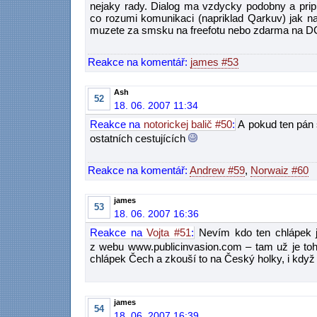
nejaky rady. Dialog ma vzdycky podobny a pripr
co rozumi komunikaci (napriklad Qarkuv) jak na
muzete za smsku na freefotu nebo zdarma na D
Reakce na komentář:
james #53
Ash
52
18. 06. 2007 11:34
Reakce na
notorickej balič #50
:
A pokud ten pán s
ostatních cestujících
Reakce na komentář:
Andrew #59
,
Norwaiz #60
james
53
18. 06. 2007 16:36
Reakce na
Vojta #51
:
Nevím kdo ten chlápek je
z webu www.publicinvasion.com – tam už je tohl
chlápek Čech a zkouší to na Český holky, i když 
james
54
18. 06. 2007 16:39