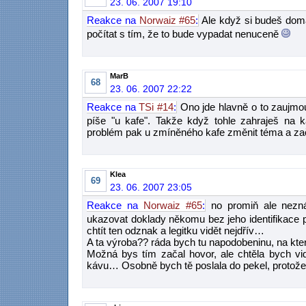
23. 06. 2007 19:10
Reakce na
Norwaiz #65
:
Ale když si budeš dom
počítat s tím, že to bude vypadat nenuceně
MarB
68
23. 06. 2007 22:22
Reakce na
TSi #14
:
Ono jde hlavně o to zaujmou
píše "u kafe". Takže když tohle zahraješ na 
problém pak u zmíněného kafe změnit téma a začí
Klea
69
23. 06. 2007 23:05
Reakce na
Norwaiz #65
:
no promiň ale nezná
ukazovat doklady někomu bez jeho identifikace
chtít ten odznak a legitku vidět nejdřív…
A ta výroba?? ráda bych tu napodobeninu, na kter
Možná bys tím začal hovor, ale chtěla bych vid
kávu… Osobně bych tě poslala do pekel, protože je