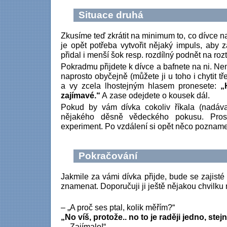
Situace druhá
Zkusíme teď zkrátit na minimum to, co dívce n
je opět potřeba vytvořit nějaký impuls, aby 
přidal i menší šok resp. rozdílný podnět na rozt
Pokradmu přijdete k dívce a bafnete na ni. Nemu
naprosto obyčejně (můžete ji u toho i chytit 
a vy zcela lhostejným hlasem pronesete:
„
zajímavé.“
A zase odejdete o kousek dál.
Pokud by vám dívka cokoliv říkala (nadáva
nějakého děsně vědeckého pokusu. Pros
experiment. Po vzdálení si opět něco pozname
Pokračování
Jakmile za vámi dívka přijde, bude se zajisté
znamenat. Doporučuji ji ještě nějakou chvilku 
– „A proč ses ptal, kolik měřím?“
„No víš, protože.. no to je raději jedno, stej
– „Zajímalo!“