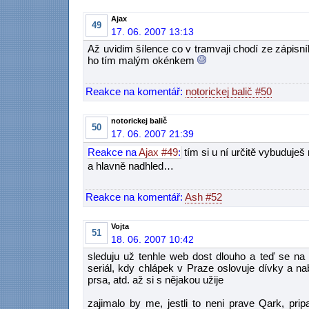
Ajax
49
17. 06. 2007 13:13
Až uvidim šílence co v tramvaji chodí ze zápisn
ho tím malým okénkem
Reakce na komentář:
notorickej balič #50
notorickej balič
50
17. 06. 2007 21:39
Reakce na
Ajax #49
:
tím si u ní určitě vybuduješ
a hlavně nadhled…
Reakce na komentář:
Ash #52
Vojta
51
18. 06. 2007 10:42
sleduju už tenhle web dost dlouho a teď se na 
seriál, kdy chlápek v Praze oslovuje dívky a n
prsa, atd. až si s nějakou užije
zajimalo by me, jestli to neni prave Qark, pri