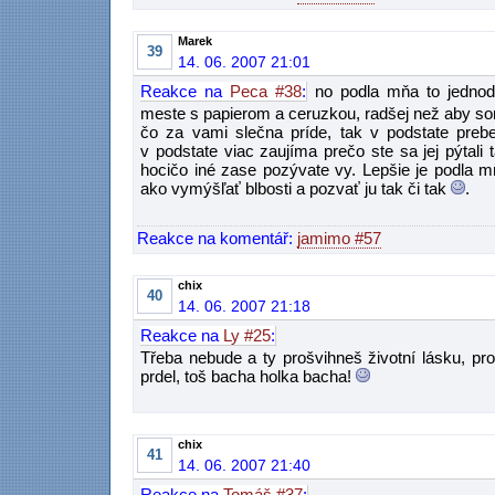
Marek
39
14. 06. 2007 21:01
Reakce na
Peca #38
:
no podla mňa to jednod
meste s papierom a ceruzkou, radšej než aby so
čo za vami slečna príde, tak v podstate preber
v podstate viac zaujíma prečo ste sa jej pýtali
hocičo iné zase pozývate vy. Lepšie je podla m
ako vymýšľať blbosti a pozvať ju tak či tak
.
Reakce na komentář:
jamimo #57
chix
40
14. 06. 2007 21:18
Reakce na
Ly #25
:
Třeba nebude a ty prošvihneš životní lásku, pro
prdel, toš bacha holka bacha!
chix
41
14. 06. 2007 21:40
Reakce na
Tomáš #37
: