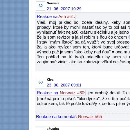
Norwaiz
62
21. 06. 2007 10:29
Reakce na
Ash #61
:
Vieš, môj príklad bol zcela ideálny, keby s
pripady, ktoré by mohli nastať tak by to bol asi
vyhliadnúť fakt nejakú krásnu slečinku a je jedno č
že ja som revízor a ja si robím s ňou čo chcem
i stav "mám lístok" sa dá využíť vo svoj prospe
ža ja ako revízor som ten, ktorý bude určova
výhodu pač ja som "ako keby nad ňou" = ona musí
Ten pohľad na tú tvojú priateľku by som si 
zaujímavé vidieť ako sa zakrivuje vôkol nej časo
Klea
63
23. 06. 2007 09:01
Reakce na
Norwaiz #60
:
jen drobný detail. Ta
(možná pro to píšeš "blondýnka", že s tím počí
odzankem, tak tě pošle každá/ý k čertu s pitomý
Reakce na komentář:
Norwaiz #65
Závidím