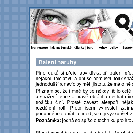
|
|
|
|
|
|
homepage
jak na ženský
články
fórum
vtipy
bajky
návštěv
Balení naruby
Plno kluků si přeje, aby dívka při balení pře
nějakou iniciativu a oni se nemuseli tolik snaž
jednodušší a navíc by měli jistotu, že má o ně
Přiznám se, že i mně by se někdy líbilo celé 
a snažení lehce a hravě obrátit a nechat dívk
trošičku činí. Prostě zavést alespoň něja
rozdělení rolí. Proto jsem vymyslel zaj
podobného dopřát, a hned jsem ji vyzkoušel v 
Poznámka:
jedná se spíše o techniku pro hrav
Představoval jsem si to zhruba tak, že přijd