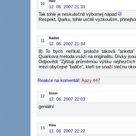
Hiro
10
12. 06. 2007 21:33
Tak tohle je neskutečně výbornej nápad
Respekt, Qarku, tohle určitě vyzkouším, přinejho
Radim
11
12. 06. 2007 21:34
8) To bych neříkal, protože taková "anketa" 
Quarkova metoda vsází na originalitu. Dívky jso
Odpovědí "Zjištuji průměrnou výšku nejhezčíc
mezi obyčejné "baliče", kteří se snaží slečnu oko
Reakce na komentář:
Aazy #47
ferror
12
12. 06. 2007 22:03
geniální
Klea
13
12. 06. 2007 22:22