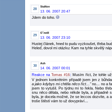
StaNov
28
13. 06. 2007 20:47
Jdem do toho.
O´neill
29
13. 06. 2007 23:10
Hustej článek, hned to pudu vyzkoušet, třeba budu
Heleď, dovol mi otázku: Kam na tyhle skvělý ná
Ash
30
14. 06. 2007 00:01
Reakce na
Tomas #16
:
Musím říct, že tohle už 
V jednom konkrétním případě jsem jen z bůhd
a jako kdybys mi chtěla něco říct…"
no… no a fa
jsem to vytušil. Po týdnu mi to řekla. Nebo tř
snu něco dělala, nebo někde byla, a případně s
byla, je docela možné, že se leccos dozvíte, a
troše štěstí vám to už dovypráví…