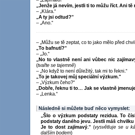
„Jenže já nevím, jestli ti to můžu říct. Ani 
– „Klára.“
„A ty jsi odtud?“
– „Ano.“
– „Můžu se tě zeptat, co to jako mělo před ch
„To bafnutí?“
– „Jo.“
„No to vlastně není ani vůbec nic zajímav
(
tvařte se tajemně
)
– „No když to není důležitý, tak mi to řekni.“
„To je takovej můj speciální výzkum.“
– „Výzkum čeho?“
„Dobře, řeknu ti to… Jak se vlastně jmenuj
– „Lenka.“
Následně si můžete buď něco vymyslet:
„Šlo o výzkum podstaty rezidua. To čís
podstaty daného jevu. Jestli máš chvilku 
Je to dost zajímavý.“
(
vysvětluje se u k
dalším bodem
)