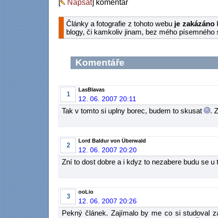
[
Napsat
] komentář
Články a fotografie z tohoto webu
je zakázáno
k
blogy, či kamkoliv jinam, bez mého písemného 
Komentáře
LasBlavas
1
12. 06. 2007 20:11
Tak v tomto si uplny borec, budem to skusat
. 
Lord Baldur von Überwald
2
12. 06. 2007 20:20
Zní to dost dobre a i kdyz to nezabere budu se u t
ooLio
3
12. 06. 2007 20:26
Pekný článek. Zajímalo by me co si studoval za