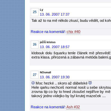
Ly
25
13. 06. 2007 17:37
Tak až to na mě někdo zkusí, budu vědět, od ko
Reakce na komentář:
chix #40
ježíš kristus
26
13. 06. 2007 18:57
klobouk dolu šquarku tenle článek mě přesvědčil
extra klasa. přirozená a zábavná metóda balení.g
NOsmall
27
13. 06. 2007 19:30
Moc hezké .. skoro až dábelské
Hele qarku nechceš normal nosit u sebe skrytou
zrovna tip co by to hned zkoušel nejdříve by mě 
takový jedno videjko by byl krutej mazeček …
Reakce na komentář:
Ash #32