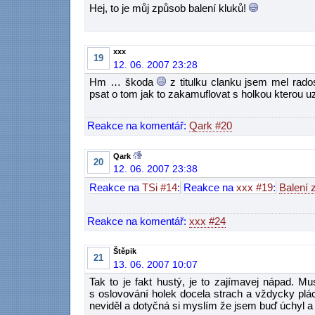
Hej, to je můj způsob balení kluků!
xxx
19
12. 06. 2007 23:28
Hm … škoda
z titulku clanku jsem mel rados
psat o tom jak to zakamuflovat s holkou kterou u
Reakce na komentář:
Qark #20
Qark
20
12. 06. 2007 23:38
Reakce na
TSi #14
:
Reakce na
xxx #19
:
Balení 
Reakce na komentář:
xxx #24
Štěpik
21
13. 06. 2007 10:07
Tak to je fakt hustý, je to zajímavej nápad. 
s oslovování holek docela strach a vždycky plá
neviděl a dotyčná si myslím že jsem buď úchyl a