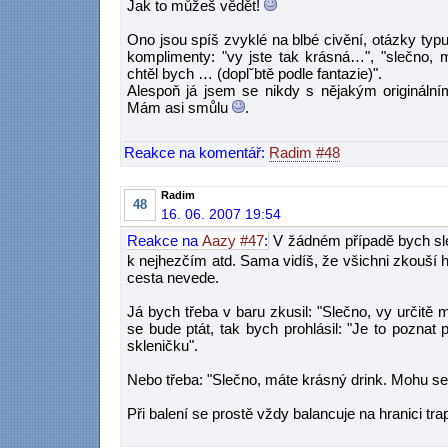
Jak to můžeš vědět!
Ono jsou spíš zvyklé na blbé civění, otázky typu
komplimenty: "vy jste tak krásná…", "slečno, 
chtěl bych … (doplˇbtě podle fantazie)".
Alespoň já jsem se nikdy s nějakým origináln
Mám asi smůlu
.
Reakce na komentář:
Radim #48
Radim
48
16. 06. 2007 19:54
Reakce na
Aazy #47
:
V žádném případě bych sleč
k nejhezčím atd. Sama vidíš, že všichni zkouší 
cesta nevede.
Já bych třeba v baru zkusil: "Slečno, vy určitě 
se bude ptát, tak bych prohlásil: "Je to poznat 
skleničku".
Nebo třeba: "Slečno, máte krásný drink. Mohu s
Při balení se prostě vždy balancuje na hranici trapn