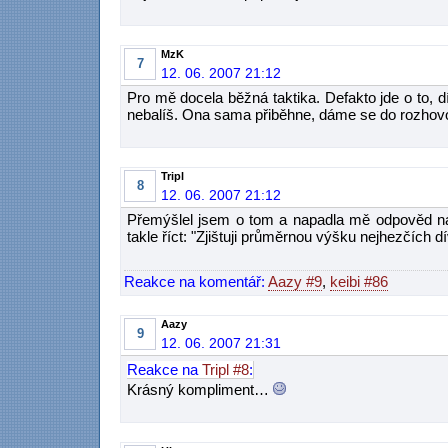
MzK
7
12. 06. 2007 21:12
Pro mě docela běžná taktika. Defakto jde o to, dí
nebalíš. Ona sama přiběhne, dáme se do rozhovo
Tripl
8
12. 06. 2007 21:12
Přemýšlel jsem o tom a napadla mě odpověd na
takle říct: "Zjištuji průměrnou výšku nejhezčích 
Reakce na komentář:
Aazy #9
,
keibi #86
Aazy
9
12. 06. 2007 21:31
Reakce na
Tripl #8
:
Krásný kompliment…