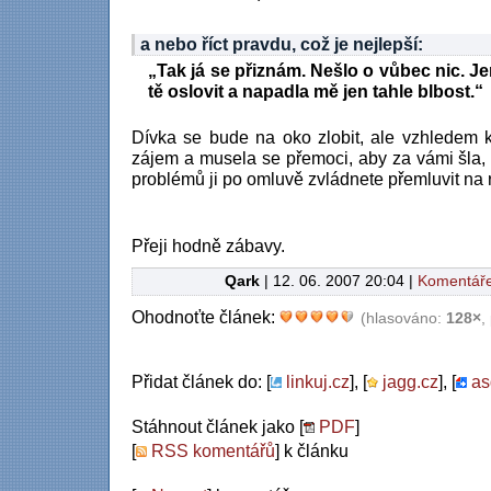
a nebo říct pravdu, což je nejlepší:
„Tak já se přiznám. Nešlo o vůbec nic. Jen
tě oslovit a napadla mě jen tahle blbost.“
Dívka se bude na oko zlobit, ale vzhledem k 
zájem a musela se přemoci, aby za vámi šla, 
problémů ji po omluvě zvládnete přemluvit na 
Přeji hodně zábavy.
Qark
| 12. 06. 2007 20:04 |
Komentáře
Ohodnoťte článek:
(hlasováno:
128×
,
Přidat článek do: [
linkuj.cz
], [
jagg.cz
], [
as
Stáhnout článek jako [
PDF
]
[
RSS komentářů
] k článku