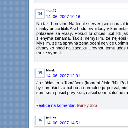
Tomáš
34
14. 06. 2007 10:16
No tak Ti nevim. Na tenhle server jsem narazil 
clanky urcite libili. Asi budu prvni tady v komenta
pritazene za vlasy. Pokud tu chces ucit lidi j
silenyma zenama. Tak si nemyslim, ze nejlepsi c
Myslim, ze ta spravna zena oceni nejvice uprimn
divadylko hned na zacatku…rovnou tomu udas t
muze vymstit.
Marek
35
14. 06. 2007 12:01
Ja súhlasim s Tomášom (koment číslo 34). Pod
by som išiel za babou a normálne ju pozval, ni
som sem prišiel prvý krát, našiel som užitočné ra
Reakce na komentář:
twinky #36
twinky
36
14. 06. 2007 14:51