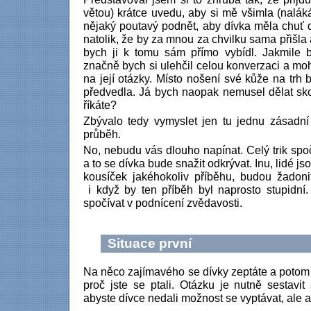
větou) krátce uvedu, aby si mě všimla (naláká
nějaký poutavý podnět, aby dívka měla chuť
natolik, že by za mnou za chvilku sama přišla
bych ji k tomu sám přímo vybídl. Jakmile b
značně bych si ulehčil celou konverzaci a moh
na její otázky. Místo nošení své kůže na trh
předvedla. Já bych naopak nemusel dělat sko
říkáte?
Zbývalo tedy vymyslet jen tu jednu zásadní 
průběh.
No, nebudu vás dlouho napínat. Celý trik spoč
a to se dívka bude snažit odkrývat. Inu, lidé j
kousíček jakéhokoliv příběhu, budou žadoni
i když by ten příběh byl naprosto stupidní.
spočívat v podnícení zvědavosti.
Situace první
Na něco zajímavého se dívky zeptáte a potom
proč jste se ptali. Otázku je nutně sestav
abyste dívce nedali možnost se vyptávat, ale