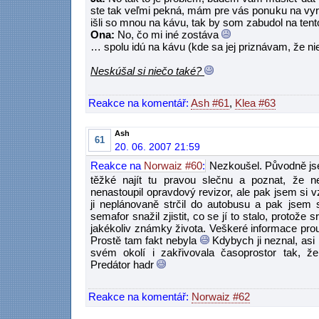
ste tak veľmi pekná, mám pre vás ponuku na vyri
išli so mnou na kávu, tak by som zabudol na ten
Ona:
No, čo mi iné zostáva
… spolu idú na kávu (kde sa jej priznávam, že ni
Neskúšal si niečo také?
Reakce na komentář:
Ash #61
,
Klea #63
Ash
61
20. 06. 2007 21:59
Reakce na
Norwaiz #60
:
Nezkoušel. Původně jsem
těžké najít tu pravou slečnu a poznat, že ne
nenastoupil opravdový revizor, ale pak jsem si 
ji neplánovaně strčil do autobusu a pak jsem
semafor snažil zjistit, co se jí to stalo, protože s
jakékoliv známky života. Veškeré informace proudi
Prostě tam fakt nebyla
Kdybych ji neznal, asi b
svém okolí i zakřivovala časoprostor tak, že
Predátor hadr
Reakce na komentář:
Norwaiz #62