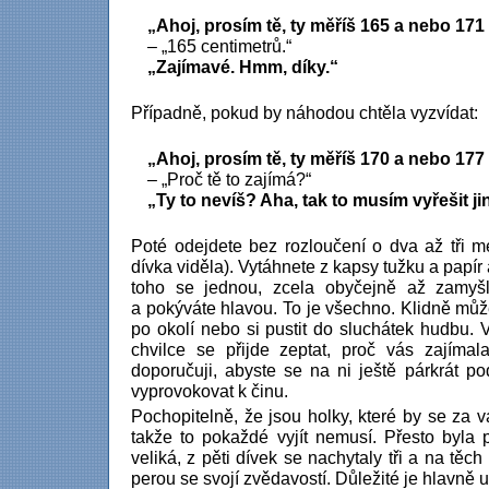
„Ahoj, prosím tě, ty měříš 165 a nebo 171
– „165 centimetrů.“
„Zajímavé. Hmm, díky.“
Případně, pokud by náhodou chtěla vyzvídat:
„Ahoj, prosím tě, ty měříš 170 a nebo 177
– „Proč tě to zajímá?“
„Ty to nevíš? Aha, tak to musím vyřešit j
Poté odejdete bez rozloučení o dva až tři me
dívka viděla). Vytáhnete z kapsy tužku a pap
toho se jednou, zcela obyčejně až zamyšl
a pokýváte hlavou. To je všechno. Klidně může
po okolí nebo si pustit do sluchátek hudbu. 
chvilce se přijde zeptat, proč vás zajímal
doporučuji, abyste se na ni ještě párkrát po
vyprovokovat k činu.
Pochopitelně, že jsou holky, které by se za v
takže to pokaždé vyjít nemusí. Přesto byla 
veliká, z pěti dívek se nachytaly tři a na těch
perou se svojí zvědavostí. Důležité je hlavně u