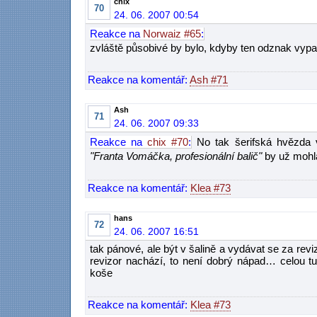
chix
70
24. 06. 2007 00:54
Reakce na
Norwaiz #65
:
zvláště působivé by bylo, kdyby ten odznak vypa
Reakce na komentář:
Ash #71
Ash
71
24. 06. 2007 09:33
Reakce na
chix #70
:
No tak šerifská hvězda v
"Franta Vomáčka, profesionální balič"
by už mohla
Reakce na komentář:
Klea #73
hans
72
24. 06. 2007 16:51
tak pánové, ale být v šalině a vydávat se za revi
revizor nachází, to není dobrý nápad… celou tuh
koše
Reakce na komentář:
Klea #73