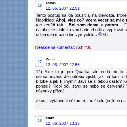
Tomas
16
12. 06. 2007 22:51
Tento postup sa da pouzit aj na dievcata, ktor
Napriklad:
Ahoj, vies co? vcera vecer sa mi o t
ten sen?
A tak… Bol som doma, a potom…
Co
natahujete stale za vmi bude chodit a vypitovat
si ten sen mozno len vymysleli…
GL
Reakce na komentář:
Ash #30
Radim
17
12. 06. 2007 22:55
14) Sice to je pro Quarka, ale nedá mi to… 
seznamování. Je potřeba zjistit, jak na tom u 
k tobě a jak k jiným? Baví se s tebou často? K
pohled? Klopí oči, stydí se nebo se červená?
náznaky přízně.
Zkus jí vytáhnout někam mimo školu (nejlépe na n
alinka
18
12. 06. 2007 23:17