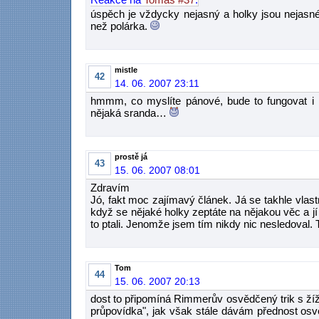
úspěch je vždycky nejasný a holky jsou nejasné
než polárka.
mistle
42
14. 06. 2007 23:11
hmmm, co myslíte pánové, bude to fungovat i
nějaká sranda…
prostě já
43
15. 06. 2007 08:01
Zdravím
Jó, fakt moc zajímavý článek. Já se takhle vlast
když se nějaké holky zeptáte na nějakou věc a jí 
to ptali. Jenomže jsem tím nikdy nic nesledoval.
Tom
44
15. 06. 2007 20:13
dost to připomíná Rimmerův osvědčený trik s žíža
průpovídka", jak však stále dávám přednost osvě