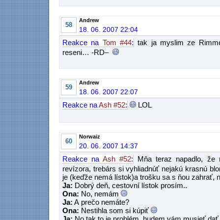
Andrew
58
18. 06. 2007 22:04
Reakce na
Tom #44
:
tak ja myslim ze Rimmer
reseni… -RD–
Andrew
59
18. 06. 2007 22:07
Reakce na
Ash #52
:
LOL
Norwaiz
60
20. 06. 2007 14:37
Reakce na
Ash #52
:
Mňa teraz napadlo, že 
revízora, trebárs si vyhliadnúť nejakú krasnú blo
je (keďže nemá lístok)a trošku sa s ňou zahrať, n
Ja:
Dobrý deň, cestovní lístok prosím..
Ona:
No, nemám
Ja:
A prečo nemáte?
Ona:
Nestihla som si kúpiť
Ja:
No tak to je problém, budem vám musieť dať 