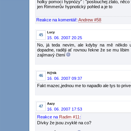
holky pomoci hypnózy" : "poslouchej zlato, něco 
jen Rimmerův hypnotický pohled a je to
Reakce na komentář:
Andrew #58
Lucy
45
15. 06. 2007 20:25
No, já teda nevim, ale kdyby na mě někdo u 
dopadne, raději ať rovnou řekne že se mu líbim
zajímavý čtení
H@tik
46
16. 06. 2007 09:37
Fakt mazec,jednou me to napadlo ale tys to priv
Aazy
47
16. 06. 2007 17:53
Reakce na
Radim #11
:
Dívky že jsou zvyklé na co?