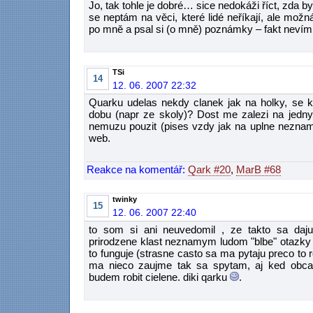
Jo, tak tohle je dobré… sice nedokáži říct, zda b
se neptám na věci, které lidé neříkají, ale možná
po mně a psal si (o mně) poznámky – fakt neví
TSi
14
12. 06. 2007 22:32
Quarku udelas nekdy clanek jak na holky, se 
dobu (napr ze skoly)? Dost me zalezi na jedny 
nemuzu pouzit (pises vzdy jak na uplne neznam
web.
Reakce na komentář:
Qark #20
,
MarB #68
twinky
15
12. 06. 2007 22:40
to som si ani neuvedomil , ze takto sa daj
prirodzene klast neznamym ludom "blbe" otazky 
to funguje (strasne casto sa ma pytaju preco to 
ma nieco zaujme tak sa spytam, aj ked obc
budem robit cielene. diki qarku
.